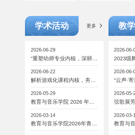
《少子化时代下以“深
育与音乐学院音乐表演
度理解儿童”为核心的
（专业组）专场比赛
专业能力重塑》专题讲
圆满落幕
学术活动
教
更多
座
2026-06-29
2026-06-
“重塑幼师专业内核，深耕儿
2023
童教育本心” 教育与音乐学
《舞漾
2026-06-22
2026-06-
院开展 《少子化时代下
以“深度理解儿童”为核心的
解析游戏化课程内核，夯实
“云声·寄
专业能力重塑》专题讲座
学前教育专业素养 教育与音
专业毕
2026-05-29
2026-05-
乐学院开展 《以游戏为基本
活动的幼儿园课程解析》专
教育与音乐学院 2026 年教
弦歌展芳
题讲座
学能力比赛院赛圆满落幕
育与音
2026-03-14
2026-03-
2026
中专业
教育与音乐学院2026年青年
教育与音
教师教学竞赛顺利举办
教师教